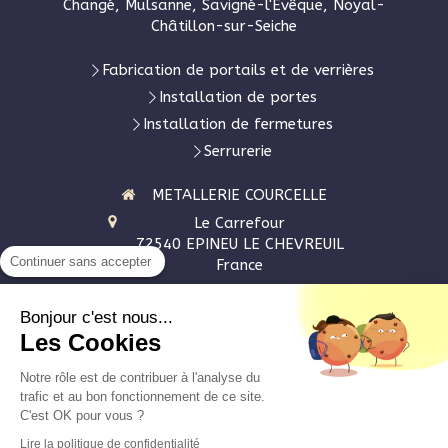
Changé, Mulsanne, Savigné-l'Évêque, Noyal-
Châtillon-sur-Seiche
Fabrication de portails et de verrières
Installation de portes
Installation de fermetures
Serrurerie
METALLERIE COURCELLE
Le Carrefour
72540
EPINEU LE CHEVREUIL
Continuer sans accepter
France
Afficher le téléphone
Bonjour c'est nous...
Les Cookies
Demander un devis
Notre rôle est de contribuer à l'analyse du
Plan du site
trafic et au bon fonctionnement de ce site.
C'est OK pour vous ?
Mentions légales
Lire la politique de confidentialité