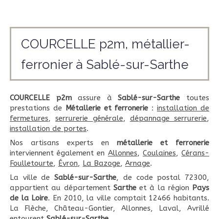
COURCELLE p2m, métallier-
ferronier à Sablé-sur-Sarthe
COURCELLE p2m
assure à
Sablé-sur-Sarthe
toutes
prestations de
Métallerie et ferronerie
:
installation de
fermetures
,
serrurerie générale
,
dépannage serrurerie
,
installation de portes
.
Nos artisans experts en
métallerie et ferronerie
interviennent également en
Allonnes
,
Coulaines
,
Cérans-
Foulletourte
,
Évron
,
La Bazoge
,
Arnage
.
La ville de
Sablé-sur-Sarthe
, de code postal 72300,
appartient au département
Sarthe
et à la région
Pays
de la Loire
. En 2010, la ville comptait 12466 habitants.
La Flèche, Château-Gontier, Allonnes, Laval, Avrillé
entourent
Sablé-sur-Sarthe
.