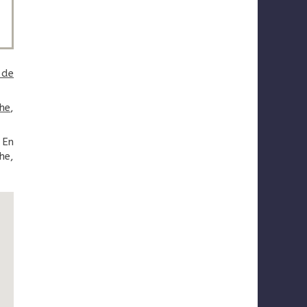
 de
he
,
. En
he,