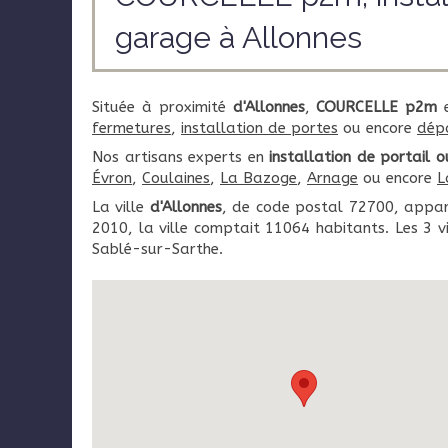
garage à Allonnes
Située à proximité
d'Allonnes
,
COURCELLE p2m
e
fermetures
,
installation de portes
ou encore
dépa
Nos artisans experts en
installation de portail 
Évron
,
Coulaines
,
La Bazoge
,
Arnage
ou encore
L
La ville
d'Allonnes
, de code postal 72700, appa
2010, la ville comptait 11064 habitants. Les 3 
Sablé-sur-Sarthe.