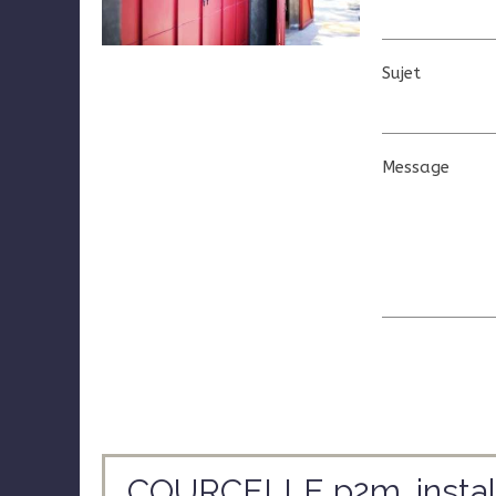
Sujet
Message
COURCELLE p2m, installa