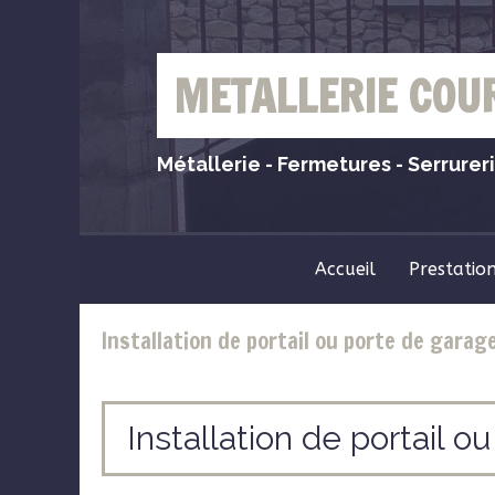
METALLERIE COU
Métallerie - Fermetures - Serrurer
Accueil
Prestatio
Installation de portail ou porte de garag
Installation de portail 