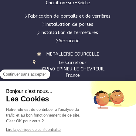
Châtillon-sur-Seiche
Fabrication de portails et de verrières
Installation de portes
Installation de fermetures
Serrurerie
METALLERIE COURCELLE
Le Carrefour
72540
EPINEU LE CHEVREUIL
Continuer sans accepter
France
Afficher le téléphone
Bonjour c'est nous...
Les Cookies
Demander un devis
Notre rôle est de contribuer à l'analyse du
Plan du site
trafic et au bon fonctionnement de ce site.
C'est OK pour vous ?
Mentions légales
Lire la politique de confidentialité